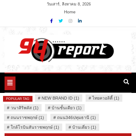
Skip
วันเสาร์, สิงหาคม 8, 2026
to
Home
content
Variety News
94 Report.com
Toggle
navigation
#
NEW BRAND ID (1)
#
ไทยควอลิตี้ (1)
POPULAR TAG
#
วนาสิริพลัส (1)
#
บ้านชั้นเดียว (1)
#
ถนนราชพฤกษ์ (1)
#
ถนน346ปทุมธานี (1)
#
ใกล้โรบินสันราชพฤกษ์ (1)
#
บ้านเดี่ยว (1)