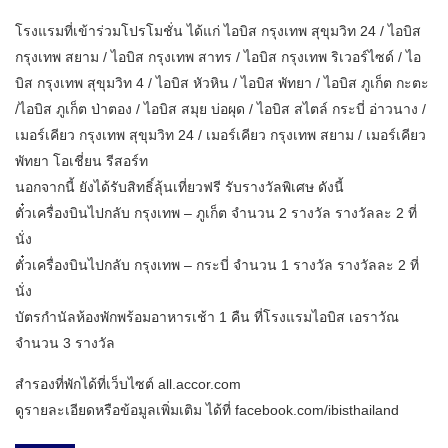
โรงแรมที่เข้าร่วมโปรโมชั่น ได้แก่ ไอบิส กรุงเทพ สุขุมวิท 24 / ไอบิส
กรุงเทพ สยาม / ไอบิส กรุงเทพ สาทร / ไอบิส กรุงเทพ ริเวอร์ไซด์ / ไอ
บิส กรุงเทพ สุขุมวิท 4 / ไอบิส หัวหิน / ไอบิส พัทยา / ไอบิส ภูเก็ต กะตะ
/ไอบิส ภูเก็ต ป่าตอง / ไอบิส สมุย บ่อผุด / ไอบิส สไตล์ กระบี่ อ่าวนาง /
เมอร์เคียว กรุงเทพ สุขุมวิท 24 / เมอร์เคียว กรุงเทพ สยาม / เมอร์เคียว
พัทยา โอเชี่ยน รีสอร์ท
นอกจากนี้ ยังได้รับสิทธิ์ลุ้นเที่ยวฟรี รับรางวัลพิเศษ ดังนี้
ตั๋วเครื่องบินไปกลับ กรุงเทพ – ภูเก็ต จำนวน 2 รางวัล รางวัลละ 2 ที่
นั่ง
ตั๋วเครื่องบินไปกลับ กรุงเทพ – กระบี่ จำนวน 1 รางวัล รางวัลละ 2 ที่
นั่ง
บัตรกำนัลห้องพักพร้อมอาหารเช้า 1 คืน ที่โรงแรมไอบิส เอราวัณ
จำนวน 3 รางวัล
สำรองที่พักได้ที่เว็บไซต์ all.accor.com
ดูรายละเอียดหรือข้อมูลเพิ่มเติม ได้ที่ facebook.com/ibisthailand