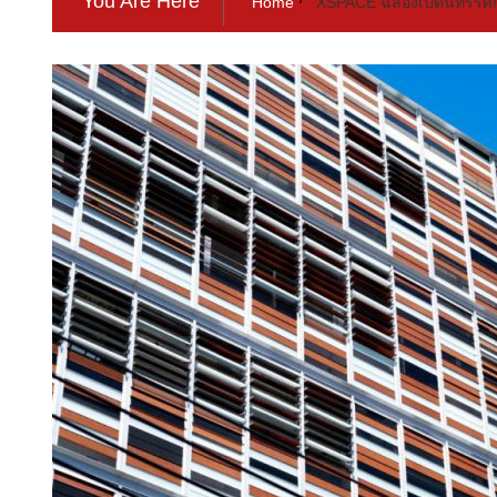
You Are Here
Home
XSPACE ฉลอง​เปิด​นิทรรศ