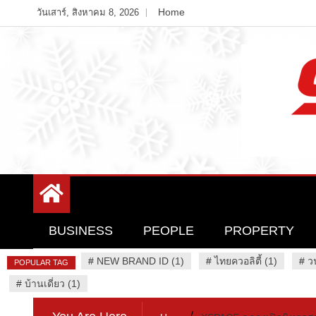
Skip
Home
วันเสาร์, สิงหาคม 8, 2026
to
content
Variety News
94 Report.com
BUSINESS
PEOPLE
PROPERTY
#
NEW BRAND ID (1)
#
ไทยควอลิตี้ (1)
#
ว
POPULAR TAG
#
บ้านเดี่ยว (1)