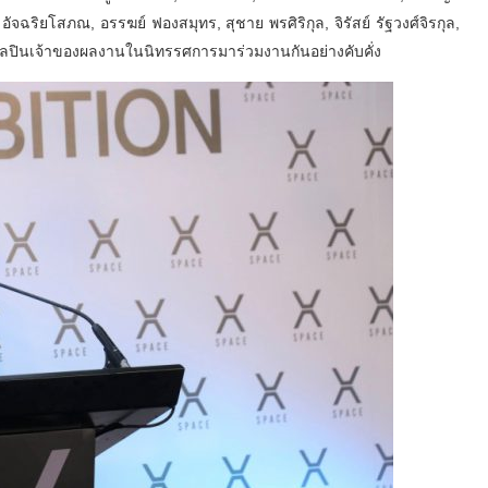
ษ อัจฉริยโสภณ, อรรฆย์ ฟองสมุทร, สุชาย พรศิริกุล, จิรัสย์ รัฐวงศ์จิรกุล,
ิลปินเจ้าของผลงานในนิทรรศการมาร่วมงานกันอย่างคับคั่ง