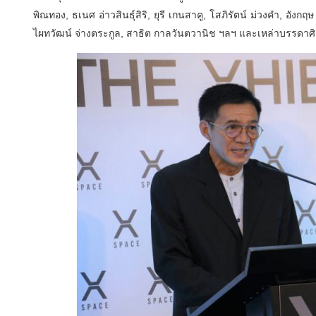
พิณทอง, ธเนศ อ่าวสินธุ์สิริ, ยุรี เกนสาคู, โสภิรัตน์ ม่วงคำ, อังกฤ
ไผทวัฒน์ จ่างตระกูล, สาธิต กาลวันตวานิช ฯลฯ และเหล่าบรรดาศ