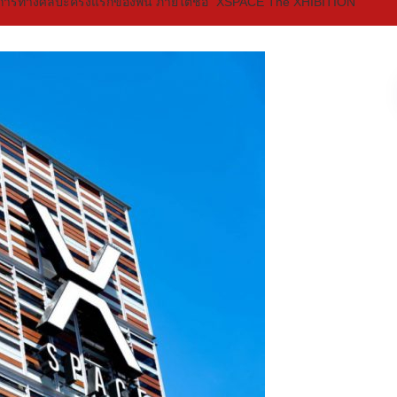
การทางศิลปะครั้งแรกของพื้น ภายใต้ชื่อ “XSPACE The XHIBITION”