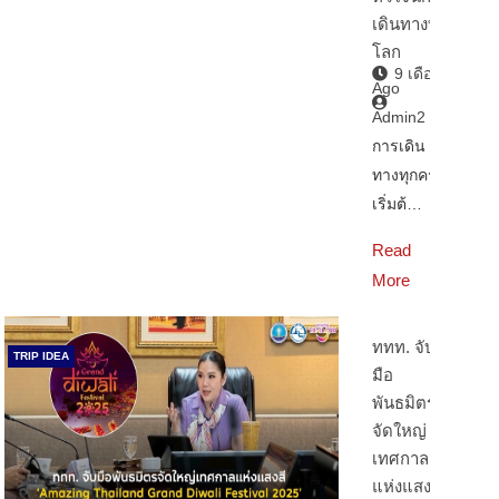
เดินทางทั่ว
โลก
9 เดือน
Ago
Admin2
การเดิน
ทางทุกครั้ง
เริ่มต้…
Read
More
ททท. จับ
TRIP IDEA
มือ
พันธมิตร
จัดใหญ่
เทศกาล
แห่งแสงสี