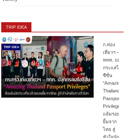
TRIP IDEA
ก.ท่อง
TRIP IDEA
เที่ยวฯ –
ททท. ปลุก
กระแสไฮ
ซีซั่น
“Amazing
Thailand
Passport
Privileges”
แย้มรอย
ยิ้มจาก
ไทย สู่
หัวใจนัก