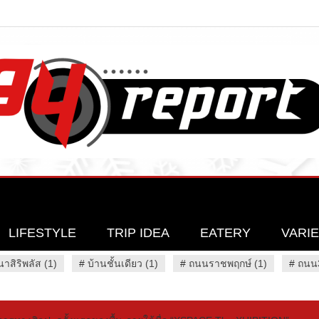
LIFESTYLE
TRIP IDEA
EATERY
VARI
นาสิริพลัส (1)
#
บ้านชั้นเดียว (1)
#
ถนนราชพฤกษ์ (1)
#
ถนน3